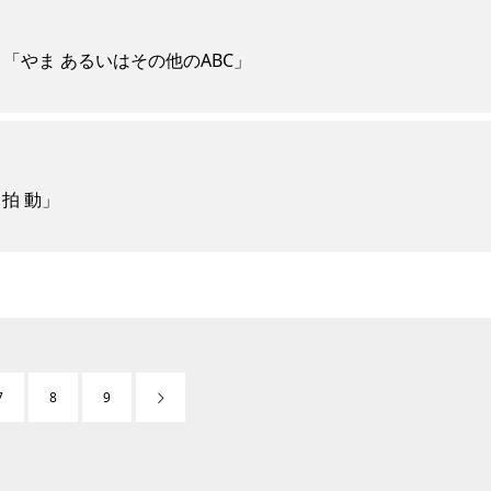
子 「やま あるいはその他のABC」
 拍 動」
7
8
9