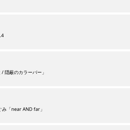
.4
 / 隠蔽のカラーバー」
み「near AND far」