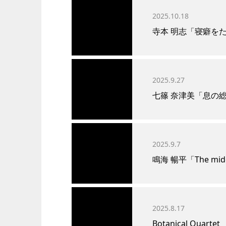
2025.10.18
寺本 明志「寝癖を
2025.9.27
七篠 奈津美「息の
2025.9.7
鳴海 暢平「The mid
2025.8.17
Botanical Quartet