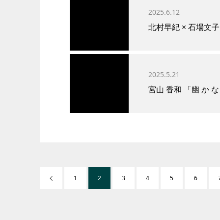
2025.6.12
北村早紀 × 石場文
2025.5.21
宮山 香和 「幽 か な
1
2
3
4
5
6