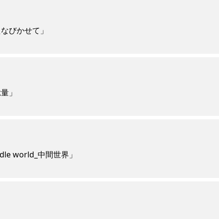
たなびかせて」
総量」
dle world_中間世界」