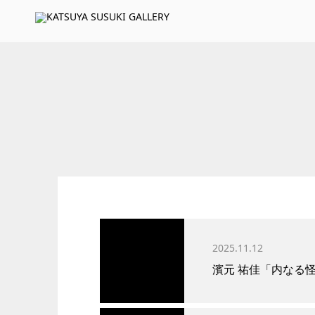
2025.11.12
濱元 祐佳「内なる