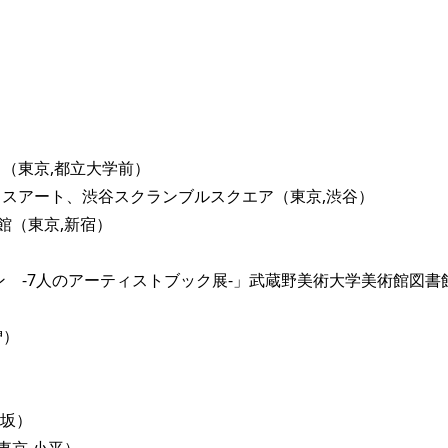
LERY （東京,都立大学前）
SQUARE」プラスアート、渋谷スクランブルスクエア（東京,渋谷）
館（東京,新宿）
プ アンドターン -7人のアーティストブック展-」武蔵野美術大学美術館図
）
曽）
木坂）