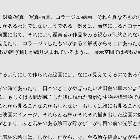
対象‐写真、写真‐写真、コラージュ‐絵画、それら異なるも
りがあるわけではないようである。例えば、若林によるとコラ
前面に出て、それにより鑑賞者が作品をみる視点が制約されな
見えたり、コラージュしたものがまるで最初からそこにあった
複数の跨ぎ越しが織り込まれているように、展示空間では複数
するようにして作られた絵画には、なにが見えてくるのであろ
ぎの時であったり、日本のどこかやぼったい片田舎の草木のよ
える。もしくは人間が滅亡した後に現れた奇妙な生物や構造物で
これから見ることなのかもしれない。もしくは誰にも見ること
た映画のイメージ、それらと若林がそれぞれ描き出した絵画の
がとまり、ふと若林のある絵画が浮かび上がり目の前の光景と
た若林の絵画は、しかし、だからこそ、至る所を揺蕩いながら