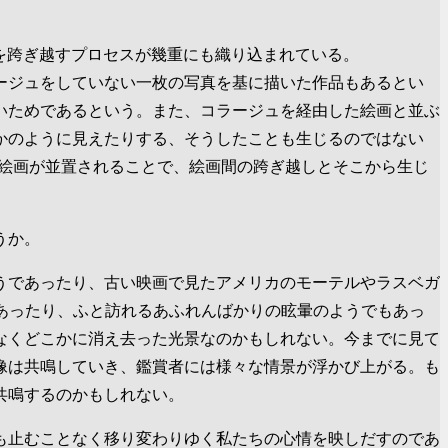
のを跨ぎ越すプロセスが幾重にも織り込まれている。
ージュをしていない一枚の写真を基に描いた作品もあるとい
いためであるという。また、コラージュを経由した絵画と並ぶ
かのように見えたりする、そうしたことも生じるのではない
の絵画が並置されることで、絵画間の跨ぎ越しとそこから生じ
うか。
うであったり、古い映画で見たアメリカのモーテルやラスベガ
あったり、ふと訪れるあふれんばかりの眩暈のようでもあっ
なくどこかに消え去った光景なのかもしれない。今までに見て
像は共鳴していき、鑑賞者には様々な情景が浮かび上がる。も
共鳴するのかもしれない。
も止むことなく移り変わりゆく私たちの心情を映しだすのであ