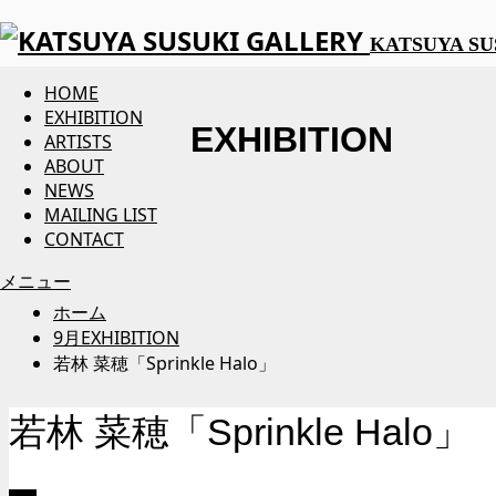
KATSUYA SU
HOME
EXHIBITION
EXHIBITION
ARTISTS
ABOUT
NEWS
MAILING LIST
CONTACT
メニュー
ホーム
9
月EXHIBITION
若林 菜穂「Sprinkle Halo」
若林 菜穂「Sprinkle Halo」