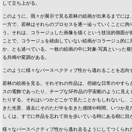
して立ち上がる。
このように、我々が展示で見る若林の絵画が出来るまでには、
一方で、若林はそれらのプロセスを逐一辿っていくことに拘
う。それは、コラージュした画像を描くという技法的側面が
ことで、コラージュを経由していない絵画がコラージュ的に
か、とも述べている。一枚の絵画の中に対象‐写真といった
る共鳴や変調がある。
このように様々なパースペクティブ性から逃れることを志向
若林の絵画を見る。それぞれの作品は、些細な日常のやすら
スの電飾であったり、チープなSF作品の宇宙船のように見
たりする。それはいつかどこかで見たことかもしれないし、
きた光景、過去にそのただ中を生きた感情や時間、いつか見
しくは、すでに作品を忘れて街を歩いている時にある樹に目
様々なパースペクティブ性から逃れ去るようにしてつくられ