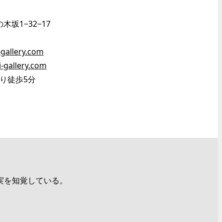
木坂1−32−17
gallery.com
i-gallery.com
り徒歩5分
実を知覚している。