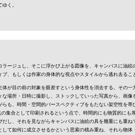
てゆく。
コラージュし、そこに浮かび上がる図像を、キャンバスに油絵
ィブ、もしくは作家の身体的な視点やスタイルから逃れ去るこ
主体が目の前の対象を眼差すという身体性を消去する。その一
々な場所・日時に撮影し、ストックしていった写真から、画像
がらも、時間・空間的パースペクティブをもたない架空性を帯
の点の集合として印刷されるという点で、時間的にも物質的にも
びだし、それを見ながらキャンバスに油絵の具を幾重にも重ね
として如何に成立させるかという思索の積み重ね、それら物体