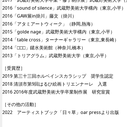
2017「武蔵野美術大学卒業・修了制作展」武蔵野美術大学（
2016「sound of silence」武蔵野美術大学構内（東京,小平）
2016「GAW展in掛川」藤文（掛川）
2016「アタミアートウィーク」（静岡,熱海）
2015「golde nage」武蔵野美術大学構内（東京,小平）
2014「table cross」ターナーギャラリー（東京,東長崎）
2014「□□□」鑓水美術館（神奈川,橋本）
2013「トリアグラム」武蔵野美術大学（東京,小平）
［受賞歴］
2019 第三十三回ホルベインスカラシップ 奨学生認定
2018 清須市第9回はるひ絵画トリエンナーレ 入選
2016 2016年度武蔵野美術大学卒業制作展 研究室賞
［その他の活動］
2022 アーティストブック「日々草」oar pressより出版