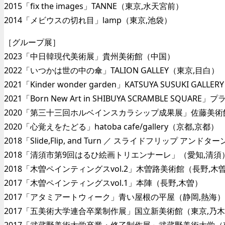
2015「fix the images」TANNE（東京,水天宮前）
2014「メビウスの切れ目」lamp（東京,池袋）
［グループ展］
2023「中日韓現代美術展」貴州美術館（中国）
2022「いつかは世の中の傘」TALION GALLEY（東京,目白）
2021「Kinder wonder garden」KATSUYA SUSUKI GAL
2021「Born New Art in SHIBUYA SCRAMBLE 
2020「第三十三回ホルベインスカラシップ成果展」佐藤美術
2020「心覚えをたどる」hatoba cafe/gallery（京都,京都）
2018「Slide,Flip, and Turn ／ スライドフリッ
2018「清須市第9回はるひ絵画トリエンナーレ」（愛知,清須
2018「木曽ペインティングスvol.2」木曽路美術館（長野,木
2017「木曽ペインティングスvol.1」本陣（長野,木曽）
2017「アタミアートウィーク」青い屋根の平屋（静岡,熱海）
2017「五美術大学連合卒業制作展」国立新美術館（東京,乃