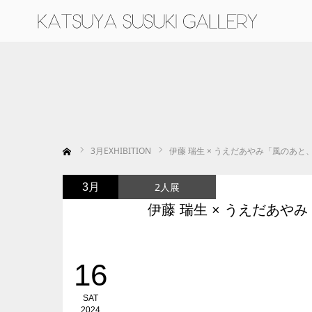
ホーム
3
月EXHIBITION
伊藤 瑞生 × うえだあやみ「風のあと
2人展
3月
伊藤 瑞生 × うえだあや
16
SAT
2024