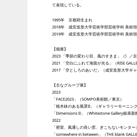
て表現している。
1995年 京都府生まれ
2018年 成安造形大学芸術学部芸術学科 美術
2019年 成安造形大学芸術学部芸術学科 美術領
【個展】
2023 「季節の変わり目、風のすきま」（氵／
2021 「空白にふれて海面が光る」（RISE GALL
2017 「空としろのあいだ」（成安造形大学ギ
【主なグループ展】
2023
「FACE2023」（SOMPO美術館／東京）
「植木鉢のある風景II」（ギャラリーモーニン
「Dimensions II」（Whitestone Gallery
2022
「密室、風通しの良い窓、ぎこちないモンター
「somewhere in between」（THE blank GA