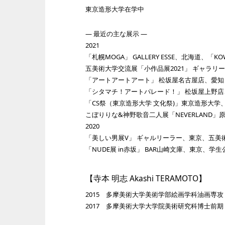
東京造形大学在学中
— 最近の主な展示 —
2021
「札幌MOGA」 GALLERY ESSE、北海道、「K
五美術大学交流展「小作品展2021」 ギャラリ
「アートアートアート」 松坂屋名古屋店、愛知、
「シタマチ！アートパレード！」 松坂屋上野
「CS祭（東京造形大学 文化祭)」東京造形大学
こぼりりな&神野歌音二人展「NEVERLAND
2020
「美しい男展V」 ギャルリーラー、東京、五美術大学交流展
「NUDE展 in赤坂」 BAR山崎文庫、東京、学生
【寺本 明志 Akashi TERAMOTO】
2015 多摩美術大学美術学部絵画学科油画専攻
2017 多摩美術大学大学院美術研究科博士前