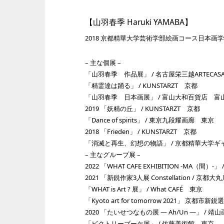
【山羽春季 Haruki YAMABA】
2018 京都精華大学芸術学部絵画コース日本画
– 主な個展 –
「山羽春季 作品展」 / 名古屋栄三越ARTECAS
「精霊達は踊る」 / KUNSTARZT 京都
「山羽春季 日本画展」 / 富山大和百貨店 富
2019 「妖精の丘」 / KUNSTARZT 京都
「Dance of spirits」 / 東京九段耀画廊 東京
2018 「Frieden」 / KUNSTARZT 京都
「消滅と再生、幻想の物語」 / 京都精華大学
– 主なグループ展 –
2022 「WHAT CAFE EXHIBITION -MA（間）-」 
2021 「新鋭作家3人展 Constellation / 京都大
「WHAT is Art ? 展」 / What CAFÉ 東京
「Kyoto art for tomorrow 2021」 京
2020 「たいせつなもの展 — Ah/Un —」 / 
「ビクトリーブーケ展」 / 佐藤美術館 東京