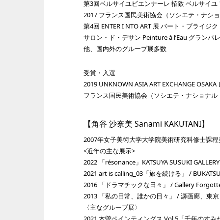
第3回ベルサイユビエンナーレ 招致 ベルサイユ
2017 フランス国民美術協会（ソシエテ・ナショナル
第4回 ENTER I NTO ART 展 バート・ブライジ
サロン・ド・デサン Peinture à l’Eau グラン
他、国内外のグループ展多数
受賞・入選
2019 UNKNOWN ASIA ART EXCHANGE O
フランス国民美術協会（ソシエテ・ナショナル
【角谷 沙奈美 Sanami KAKUTANI】
2007年女子美術大学大学院美術研究科修士課程
<近年の主な展示>
2022 「résonance」KATSUYA SUSUKI GALLE
2021 art is calling_03「旅を続ける」 / BUKA
2016 「ドラマチックな日々」 / Gallery Forgot
2013 「私の日常、誰かの日々」 / 潺画廊、東京
〈主なグループ展〉
2021 木曽ペインティングス Vol.5「千年の