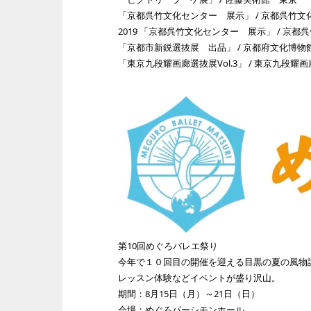
「京都呉竹文化センター 展示」 / 京都呉竹
2019 「京都呉竹文化センター 展示」 / 京
「京都市新鋭選抜展 出品」 / 京都府文化博物
「東京九段耀画廊選抜展Vol.3」 / 東京九段耀
第10回めぐろバレエ祭り
今年で１０回目の開催を迎える目黒の夏の風物
レッスン体験などイベントが盛り沢山。
期間：8月15日（月）～21日（日）
会場：めぐろパーシモンホール