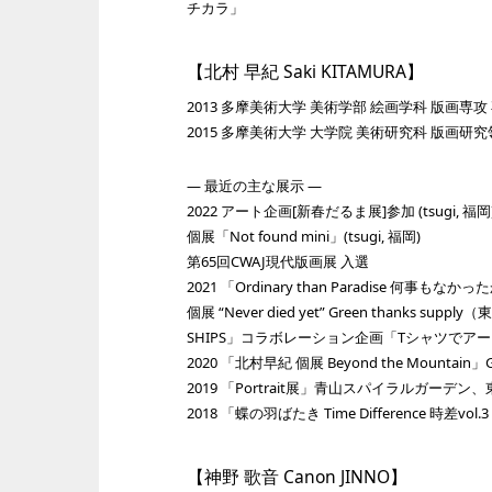
チカラ」
【北村 早紀 Saki KITAMURA】
2013 多摩美術大学 美術学部 絵画学科 版画専攻
2015 多摩美術大学 大学院 美術研究科 版画研究
— 最近の主な展示 —
2022 アート企画[新春だるま展]参加 (tsugi, 福岡
個展「Not found mini」(tsugi, 福岡)
第65回CWAJ現代版画展 ⼊選
2021 「Ordinary than Paradise 何
個展 “Never died yet” Green thanks supply
SHIPS」コラボレーション企画「Tシャツでア
2020 「北村早紀 個展 Beyond the Mountain」G
2019 「Portrait展」⻘山スパイラルガーデン
2018 「蝶の羽ばたき Time Difference 時差vol.
【神野 歌音 Canon JINNO】