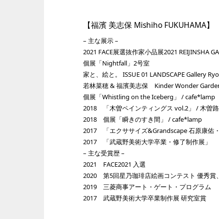
【福濱 美志保 Mishiho FUKUHAMA】
– 主な展示 –
2021 FACE展選抜作家小品展2021 REIJINSHA GA
個展「Nightfall」2号室
家と、絵と。 ISSUE 01 LANDSCAPE Gallery Ryo
若林菜穂 & 福濱美志保 Kinder Wonder Garden /
個展「Whistling on the Iceberg」 / cafe*lamp
2018 「木曽ペインティングス vol.2」 / 木曽路美
2018 個展「瞬きのすき間」 / cafe*lamp
2017 「エクササイズ&Grandscape 石原康佑・
2017 「武蔵野美術大学卒業・修了制作展」
– 主な受賞歴 –
2021 FACE2021 入選
2020 第5回星乃珈琲店絵画コンテスト 優秀賞、
2019 三菱商事アート・ゲート・プログラム
2017 武蔵野美術大学卒業制作展 研究室賞