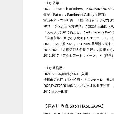
– 主な展示 –
2022 「In search of others」 / KOTARO N
個展「Patio」 / Bambinart Gallery（東京）
宮山香和 × 寺本明志 「隣り合わせ」 / KATSUYA 
2021 「シェル美術賞2021」 / 国立新美術館（
「犬も歩けば棒にあたる」 / Art space KaiKas
「清須市第10回はるひ絵画トリエンナーレ」 /
2020 「FACE展 2020」 / SOMPO美術館（東京
2018-2021 「多摩美術大学 助手展」 / 多
2016-2017 「アタミアートウィーク」 / （静岡
– 主な受賞歴 –
2021 シェル美術賞2021 入選
清須市第10回はるひ絵画トリエンナーレ 審査
2020 FACE2020 損保ジャパン日本興亜美術賞
2015 福沢一郎賞
【長谷川 彩織 Saori HASEGAWA】