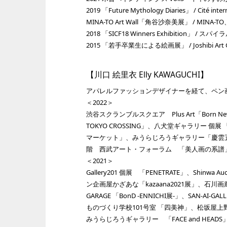
2019 「Future Mythology Diaries」 / Cité inte
MINA-TO Art Wall「角谷沙奈美展」 / MINA-T
2018 「SICF18 Winners Exhibition」 / ス
2015 「若手卒業生による絵画展」 / Joshibi Art
【川口 絵里衣 Elly KAWAGUCHI】
アパレルファッションデザイナーを経て、ペン
＜2022＞
渋谷スクランブルスクエア Plus Art「Born New A
TOKYO CROSSING」、八犬堂ギャラリー 個展
マーケット」、みうらじろうギャラリー「慶雲五彩生」、G
階 西武アート・フォーラム 「美人画の系譜
＜2021＞​
Gallery201 個展 「PENETRATE」、Shin
ン企画屋かざあな「kazaana2021展」、石
GARAGE 「BonD -ENNICHI展-」、SAN-AI
ものづくり学校101号室 「四美神」、松坂屋上野店 「II
みうらじろうギャラリー 「FACE and HEA