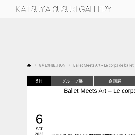
ホーム
8
月EXHIBITION
Ballet Meets Art – Le corps de ballet 
グループ展
企画展
8月
Ballet Meets Art – Le corps
6
SAT
2022