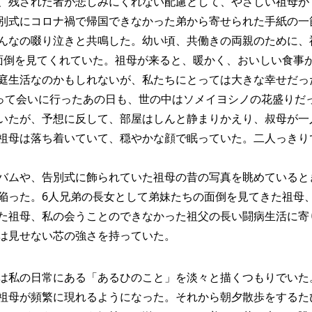
、残された者が悲しみにくれない配慮として、やさしい祖母が
別式にコロナ禍で帰国できなかった弟から寄せられた手紙の一
んなの啜り泣きと共鳴した。幼い頃、共働きの両親のために、
面倒を見てくれていた。祖母が来ると、暖かく、おいしい食事
庭生活なのかもしれないが、私たちにとっては大きな幸せだっ
知って会いに行ったあの日も、世の中はソメイヨシノの花盛りだ
いたが、予想に反して、部屋はしんと静まりかえり、叔母が一
祖母は落ち着いていて、穏やかな顔で眠っていた。二人っきり
バムや、告別式に飾られていた祖母の昔の写真を眺めていると
陥った。6人兄弟の長女として弟妹たちの面倒を見てきた祖母
た祖母、私の会うことのできなかった祖父の長い闘病生活に寄
は見せない芯の強さを持っていた。
は私の日常にある「あるひのこと」を淡々と描くつもりでいた
祖母が頻繁に現れるようになった。それから朝夕散歩をするた