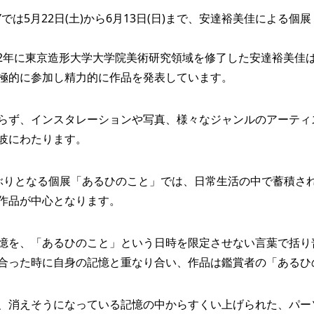
GALLERYでは5月22日(土)から6月13日(日)まで、安達裕美佳に
012年に東京造形大学大学院美術研究領域を修了した安達裕美
極的に参加し精力的に作品を発表しています。
らず、インスタレーションや写真、様々なジャンルのアーティ
岐にわたります。
ぶりとなる個展「あるひのこと」では、日常生活の中で蓄積さ
作品が中心となります。
憶を、「あるひのこと」という日時を限定させない言葉で括り
合った時に自身の記憶と重なり合い、作品は鑑賞者の「あるひ
、消えそうになっている記憶の中からすくい上げられた、パー