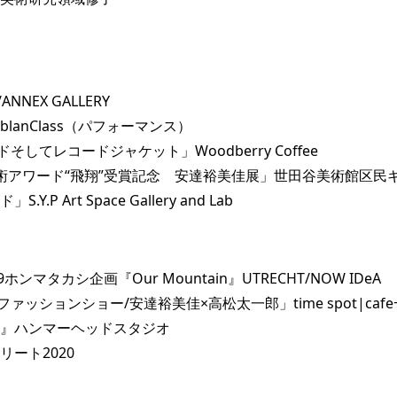
ANNEX GALLERY
lanClass（パフォーマンス）
してレコードジャケット」Woodberry Coffee
芸術アワード“飛翔”受賞記念 安達裕美佳展」世田谷美術館区民
P Art Space Gallery and Lab
e9ホンマタカシ企画『Our Mountain』UTRECHT/NOW IDeA
ッションショー/安達裕美佳×高松太一郎」time spot|cafe+s
展』ハンマーヘッドスタジオ
リート2020