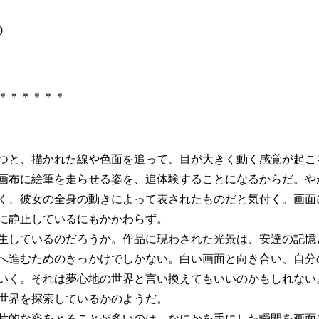
0
＊＊＊＊＊＊
つと、描かれた線や色面を追って、目が大きく動く感覚が起こ
画布に絵筆を走らせる姿を、追体験することになるからだ。や
く、彼女の全身の動きによって表されたものだと気付く。画面
に静止しているにもかかわらず。
生しているのだろうか。作品に現わされた光景は、安達の記憶
へ進むためのきっかけでしかない。白い画面と向き合い、自分
いく。それは夢心地の世界と言い換えてもいいのかもしれない
世界を探索しているかのようだ。
片的な姿をとることが多いのは、なにかを手にした瞬間を画面