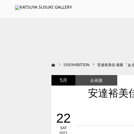
ホーム
5
月EXHIBITION
安達裕美佳 個展 「あ
企画展
5月
安達裕美
22
SAT
2021