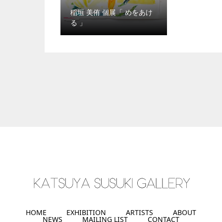
稲垣 美侑 個展「 めをあけ
る 」
HOME
EXHIBITION
ARTISTS
ABOUT
NEWS
MAILING LIST
CONTACT